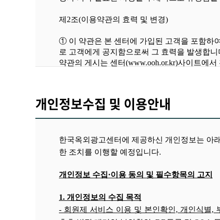
제
2
조
(
이용약관의 효력 및 변경
)
①
이 약관은 본 센터에 가입된 고객을 포함하
로 고객에게 공지함으로써 그 효력을 발생합니
약관의 게시는 센터
(www.ooh.or.kr)
사이트에서 
②
센터는 합리적인 사유가 발생될 경우에는 이
제
3
조
(
약관외 준칙
)
개인정보수집 및 이용안내
서비스 이용에 관하여는 이 약관을 적용하며 
률 및 기타 관계법령의 규정에 의합니다
.
한국옥외광고센터에 제공하신 개인정보는 아래 
제
4
조
(
용어의 설명
)
한 조치를 이행할 예정입니다.
①
이 약관에서 사용하는 용어의 정의는 다음
개인정보 수집·이용 동의 및 필수항목의 고지
1.'
이용고객
'
이라 함은 회원제로 운영하는 서비
2.'
이용계약
'
이라 함은 서비스 이용과 관련하여
1. 개인정보의 수집 목적
3.'
이용자번호
(ID)'
라 함은 회원식별과 회원의 
- 회원제 서비스 이용 및 본인확인, 개인식별,
4.'
비밀번호
'
라 함은 이용고객이 부여 받은 이