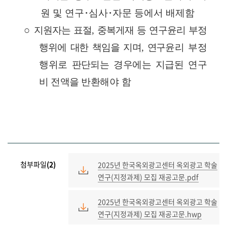
원
및
연구･심사･자문
등에서
배제함
○
지원자는
표절
,
중복게재
등
연구윤리
부정
행위에
대한
책임을
지며
,
연구
윤리
부정
행위로
판단되는
경우에는
지급된
연구
비
전액을
반환해
야
함
첨부파일
(2)
2025년 한국옥외광고센터 옥외광고 학술
연구(지정과제) 모집 재공고문.pdf
2025년 한국옥외광고센터 옥외광고 학술
연구(지정과제) 모집 재공고문.hwp