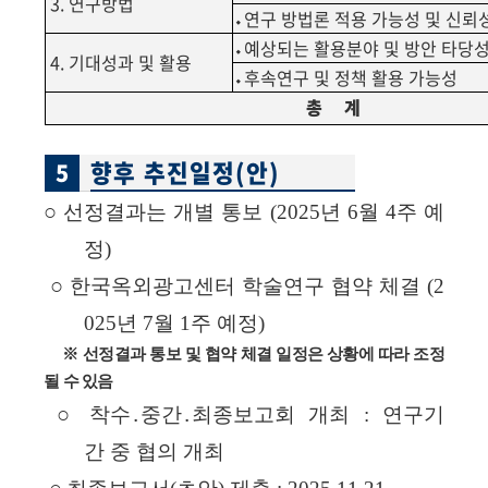
3.
연구방법
⬩연구 방법론 적용 가능성 및 신뢰
⬩예상되는 활용분야 및 방안 타당
4.
기대성과 및 활용
⬩후속연구 및 정책 활용 가능성
총
계
향후 추진일정
(
안
)
5
○
선정결과는
개별
통보
(2025
년
6
월
4
주
예
정
)
○
한국옥외광고센터
학술연구
협약
체결
(2
025
년
7
월
1
주
예정
)
※ 선정결과 통보 및 협약 체결 일정은 상황에 따라 조정
될 수 있음
○
착수․중간․최종보고회
개최
:
연구기
간
중
협의
개최
○