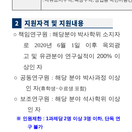
지원자격 및 지원내용
2
○
책임연구원
해당분야
박사학위
소지자
:
로
2020년 6월 1일 이후
옥외광
고
및
유관분야
연구실적이
200%
이
상인
자
○
공동연구원
해당
분야
박사과정
이상
:
인
자
(
)
휴학생･수료생
포함
○
보조연구원
해당
분야
석사학위
이상
:
인
자
※ 인원제한
:
1
과제당
2
명 이상
3
명 이하
,
단독 연
구 불가