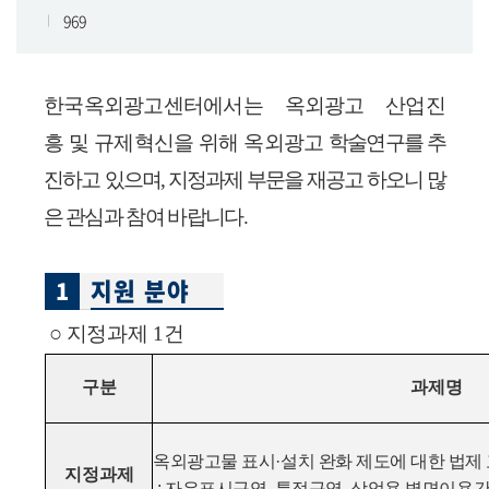
969
한국옥외광고센터에서는
옥외광고
산업진
흥
및
규제혁신을
위해
옥외광고
학술연구를
추
진하고
있으며
,
지정과제 부문을 재공고 하오니 많
은 관심과
참여
바랍니
다
.
지원 분야
1
○
지정과제 1건
구분
과제명
옥외광고물 표시·설치 완화 제도에 대한 법제 
지정과제
:
자유
표시구역
,
특정구역
,
상업용 벽면이용간