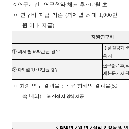
○
연구기간
:
연구협약
체결
후∼
12
월
초
○
연구비
지급
기준
(
과제별
최대
1,000
만
원
이내
지급
)
지원연구비
1)
품질평가
8
① 과제별
900
만원 경우
족 시
연구종료 후
,
② 과제별
1,000
만원 경우
에 논문 게재 
○
최종
연구
결과물
:
논문
형태의
결과물
(50
쪽
내외
)
※ 선정 시 양식 제공
<
책임연구원 연구실적 인정율 및 