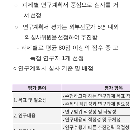
○
과제
별
연구계획서
중심으로
심사를
거
쳐
선정
○
연구계획서
평가는
외부전문가
5
명
내외
의
심사위원을
선정하여
추진함
-
과제별로
평균
80
점
이상의
점수
중
고
득점
연구자
1
개
선정
○
연구계획서
심사
기준
및
배점
평가 분야
평가 항목
⬩수행하고자 하는 연구과제 목표 
1.
목표 및 필요성
⬩주제의 적합성과 연구과제 필요성
⬩연구범위 적정성 및 타당성
2.
연구내용
⬩연구내용의 적정성 및 구체성
⬩연구수행에 따른 추진전략 적절성