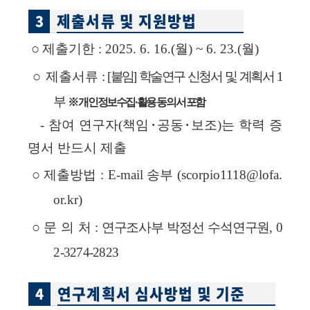
제출서류 및 지원방법
3
○
제출기한
:
2025.
6.
16
.(
월
)
~
6.
23
.(
월
)
○
제출서류
:
[
붙임
]
학술연구
신청서
및
계획서
1
부
※ 개인정보수집·활용 동의서 포함
-
참여
연구자
(
책임･공동･보조
)
는
학력
증
명서
반드시
제출
○
제출방법
:
E-mail
송부
(scorpio1118@lofa.
or.kr)
○
문
의
처
:
연구조사부
박정선
수석연구원
,
0
2-3274-2823
연구계획서 심사방법 및 기준
4