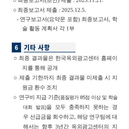
최종보고서
(
초안
)
제출
:
2025.11.21.
○
최종보고서
제출
:
2025.12.5.
-
연구보고서
(
요약문
포함
)
최종보고서
,
학
술
활동
계획서
각
1
부
기타 사항
6
○
최종
결과물은
한국옥외광고센터
홈페이
지를
통해
공개
○
제출
기한까지
최종
결과물
미제출
시
지
원금
환수
조치
○
연구비
지급
기준
(
품질평가
85
점 이상 및 학술
을
모두
충족하지
못하는
경
대회 발표
)
우
선급금을
회수하고
,
해당
연구팀에
대
해서는
향후
3
년간
옥외광고
센터의
지