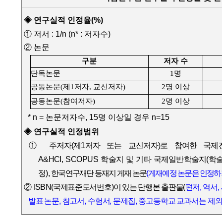
◈ 연구실적 인정율
(%)
① 저서
: 1/n (n* :
저자수
)
② 논문
구분
저자 수
단독논문
1
명
공동논문
(
제
1
저자
,
교신저자
)
2
명 이상
공동논문
(
참여저자
)
2
명 이상
* n =
논문저자수
, 15
명 이상일 경우
n=15
◈ 연구실적 인정범위
①
주저자
(
제
1
저자 또는 교신저자
)
로 참여한 국제
A&HCI,
SCOPUS
학술지 및 기타 국제일반학술지
(
학술
정
),
한국연구재단 등재지 게재 논문
(
게재예정 논문은 인정하
②
I
SBN(
국제표준도서번호
)
이 있는 단행본 출판물
(
편저
,
역서
,
발표 논문
,
참고서
,
수험서
,
문제집
,
중고등학교 교과서는 제